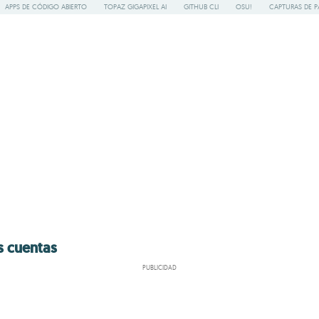
APPS DE CÓDIGO ABIERTO
TOPAZ GIGAPIXEL AI
GITHUB CLI
OSU!
CAPTURAS DE P
s cuentas
PUBLICIDAD