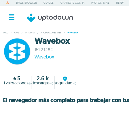
BRAVE BROWSER
CLAUDE
CHATBOTS CON IA
PROTON MAIL
HERDR
MAC
/
APPS
/
INTERNET
/
NAVEGADORES WEB
/
WAVEBOX
Wavebox
151.2.148.2
Wavebox
5
2.6 k
1
valoraciones
descargas
seguridad
El navegador más completo para trabajar con tu