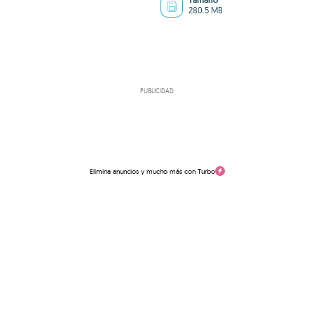
Tamaño
280.5 MB
PUBLICIDAD
Elimina anuncios y mucho más con Turbo